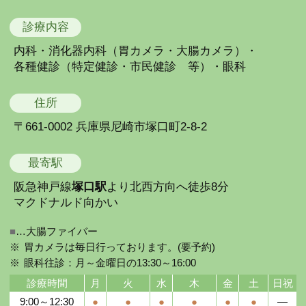
診療内容
内科・消化器内科（胃カメラ・大腸カメラ）・
各種健診（特定健診・市民健診 等）・眼科
住所
〒661-0002 兵庫県尼崎市塚口町2-8-2
最寄駅
阪急神戸線
塚口駅
より北西方向へ徒歩8分
マクドナルド向かい
■
…大腸ファイバー
胃カメラは毎日行っております。(要予約)
眼科往診：月～金曜日の13:30～16:00
診療時間
月
火
水
木
金
土
日祝
9:00～12:30
●
●
●
●
●
●
―