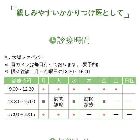
親しみやすいかかりつけ医として
診療時間
■
…大腸ファイバー
胃カメラは毎日行っております。(要予約)
眼科往診：月～金曜日の13:30～16:00
診療時間
月
火
水
木
金
土
日祝
9:00～12:30
●
●
●
●
●
●
―
訪問
訪問
■
■
■
13:30～16:00
―
―
診療
診療
17:00～19:15
●
●
●
―
●
―
―