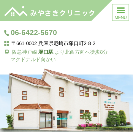
みやさきクリニック｜尼崎
市 塚口｜内科 胃カメラ 大腸
カメラ 眼科
06-6422-5670
〒661-0002 兵庫県尼崎市塚口町2-8-2
阪急神戸線
塚口駅
より北西方向へ徒歩8分
マクドナルド向かい