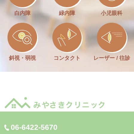
白内障
緑内障
小児眼科
斜視・弱視
コンタクト
レーザー / 往診
06-6422-5670