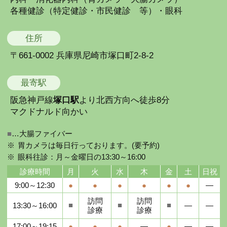
各種健診（特定健診・市民健診 等）・眼科
住所
〒661-0002 兵庫県尼崎市塚口町2-8-2
最寄駅
阪急神戸線
塚口駅
より北西方向へ徒歩8分
マクドナルド向かい
■
…大腸ファイバー
胃カメラは毎日行っております。(要予約)
眼科往診：月～金曜日の13:30～16:00
診療時間
月
火
水
木
金
土
日祝
9:00～12:30
●
●
●
●
●
●
―
訪問
訪問
■
■
■
13:30～16:00
―
―
診療
診療
17:00～19:15
●
●
●
―
●
―
―