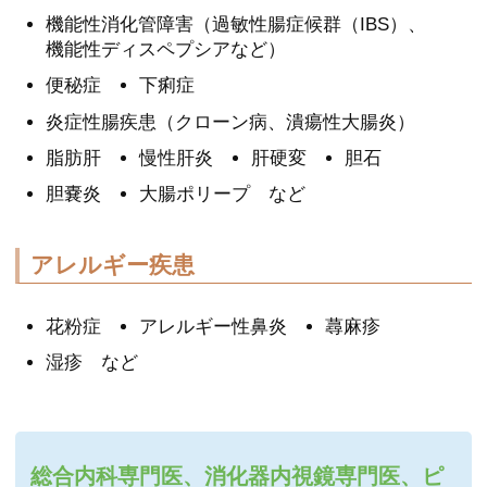
機能性消化管障害
（過敏性腸症候群（IBS）、
機能性ディスペプシアなど）
便秘症
下痢症
炎症性腸疾患
（クローン病、潰瘍性大腸炎）
脂肪肝
慢性肝炎
肝硬変
胆石
胆嚢炎
大腸ポリープ など
アレルギー疾患
花粉症
アレルギー性鼻炎
蕁麻疹
湿疹 など
総合内科専門医、消化器内視鏡専門医、ピ