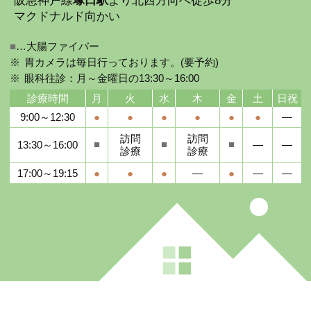
阪急神戸線
塚口駅
より北西方向へ徒歩8分
マクドナルド向かい
■
…大腸ファイバー
胃カメラは毎日行っております。(要予約)
眼科往診：月～金曜日の13:30～16:00
診療時間
月
火
水
木
金
土
日祝
9:00～12:30
●
●
●
●
●
●
―
訪問
訪問
■
■
■
13:30～16:00
―
―
診療
診療
17:00～19:15
●
●
●
―
●
―
―