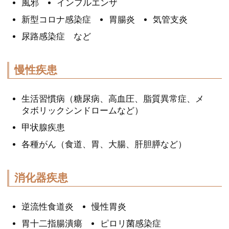
風邪
インフルエンザ
新型コロナ感染症
胃腸炎
気管支炎
尿路感染症 など
慢性疾患
生活習慣病
（糖尿病、高血圧、脂質異常症、メ
タボリックシンドロームなど）
甲状腺疾患
各種がん
（食道、胃、大腸、肝胆膵など）
消化器疾患
逆流性食道炎
慢性胃炎
胃十二指腸潰瘍
ピロリ菌感染症